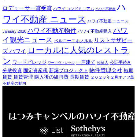
ハ
ロデューサー賞受賞
ハワイ コンドミニアム
ハワイ不動産
ワイ不動産 ニュース
ハワイ不動産 ニュース
ハワ
ハワイ不動産物件
ハワイ不動産購入
January 2026
イ観光ニュース
リストサザビー
ベルニーニホノルル
ローカルに人気のレストラ
ズ ハワイ
ン
ワードビレッジ
一戸建て
公証手続き
公証人
ワードヴィレッジ
物件管理会社
分散投資
固定資産税
新築プロジェクト
短期
賃貸
賃貸管理
購入後の維持費
長期賃貸
２０２３年２月オアフ島
不動産の動向