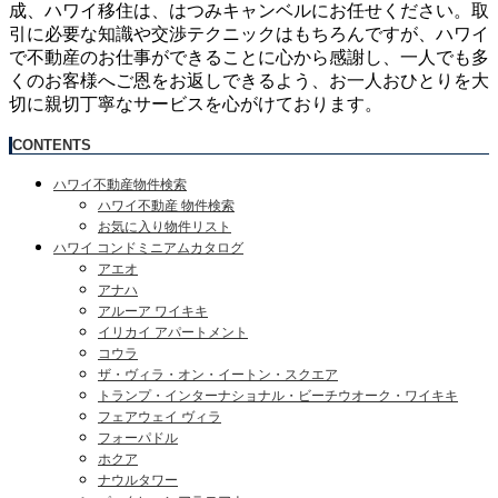
成、ハワイ移住は、はつみキャンベルにお任せください。取
引に必要な知識や交渉テクニックはもちろんですが、ハワイ
で不動産のお仕事ができることに心から感謝し、一人でも多
くのお客様へご恩をお返しできるよう、お一人おひとりを大
切に親切丁寧なサービスを心がけております。
CONTENTS
ハワイ不動産物件検索
ハワイ不動産 物件検索
お気に入り物件リスト
ハワイ コンドミニアムカタログ
アエオ
アナハ
アルーア ワイキキ
イリカイ アパートメント
コウラ
ザ・ヴィラ・オン・イートン・スクエア
トランプ・インターナショナル・ビーチウオーク・ワイキキ
フェアウェイ ヴィラ
フォーパドル
ホクア
ナウルタワー