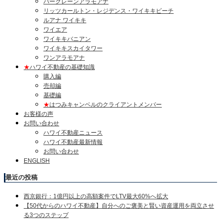
パークレーンアラモアナ
リッツカールトン・レジデンス・ワイキキビーチ
ルアナ ワイキキ
ワイエア
ワイキキバニアン
ワイキキスカイタワー
ワンアラモアナ
★
ハワイ不動産の基礎知識
購入編
売却編
基礎編
★
はつみキャンベルのクライアントメンバー
お客様の声
お問い合わせ
ハワイ不動産ニュース
ハワイ不動産最新情報
お問い合わせ
ENGLISH
最近の投稿
西京銀行：1億円以上の高額案件でLTV最大60%へ拡大
【50代からのハワイ不動産】自分へのご褒美と賢い資産運用を両立させ
る3つのステップ