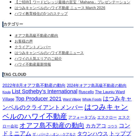
【ご招待】ワードビレッジ最後の至宝「Mahana」プレゼンテーション
はつみキャンベルのハワイ不動産 ニュース March 2026
ハワイ教育移住の5つのステップ
カテゴリー
オアフ島高級不動産の動向
お客様の声
クライアントメンバー
はつみキャンベルのハワイ不動産ニュース
ハワイの人気エリアのご紹介
ハワイ不動産最新情報
TAG CLOUD
2022年8月オアフ島不動産の動向
2024年オアフ島高級不動産の動向
List Sotheby’s International
Ruscello
The Launiu Ward
Koula
はつみキャ
Top Producer 2021
Village
Ward Village
Whole Foods
はつみキャン
ンベルのクライアントメンバー
ベルのハワイ不動産
アフォータブル
エスクロー
エスク
オアフ島不動産の動向
コン
カカアコ
ロー会社
コウラ
ドミニアム
トッププ
タウンハウス
ザ・パーク・オン・ケアモク