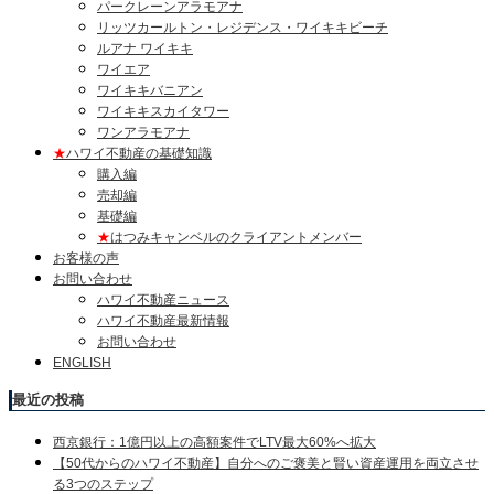
パークレーンアラモアナ
リッツカールトン・レジデンス・ワイキキビーチ
ルアナ ワイキキ
ワイエア
ワイキキバニアン
ワイキキスカイタワー
ワンアラモアナ
★
ハワイ不動産の基礎知識
購入編
売却編
基礎編
★
はつみキャンベルのクライアントメンバー
お客様の声
お問い合わせ
ハワイ不動産ニュース
ハワイ不動産最新情報
お問い合わせ
ENGLISH
最近の投稿
西京銀行：1億円以上の高額案件でLTV最大60%へ拡大
【50代からのハワイ不動産】自分へのご褒美と賢い資産運用を両立させ
る3つのステップ