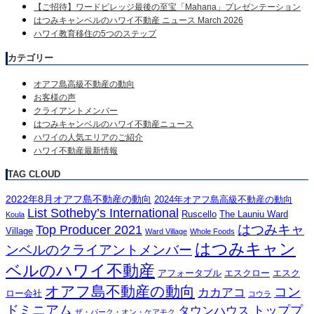
【ご招待】ワードビレッジ最後の至宝「Mahana」プレゼンテーション
はつみキャンベルのハワイ不動産 ニュース March 2026
ハワイ教育移住の5つのステップ
カテゴリー
オアフ島高級不動産の動向
お客様の声
クライアントメンバー
はつみキャンベルのハワイ不動産ニュース
ハワイの人気エリアのご紹介
ハワイ不動産最新情報
TAG CLOUD
2022年8月オアフ島不動産の動向
2024年オアフ島高級不動産の動向
List Sotheby’s International
Ruscello
The Launiu Ward
Koula
はつみキャ
Top Producer 2021
Village
Ward Village
Whole Foods
はつみキャン
ンベルのクライアントメンバー
ベルのハワイ不動産
アフォータブル
エスクロー
エスク
オアフ島不動産の動向
コン
カカアコ
ロー会社
コウラ
ドミニアム
トッププ
タウンハウス
ザ・パーク・オン・ケアモク