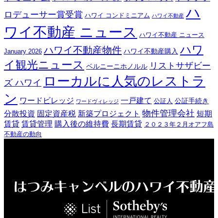
ハ
ロデューサー賞受賞
ハワイ コンドミニアム
ハワイ不動産
ワイ不動産 ニュース
ハワイ不動産 ニュース
ハワ
ハワイ不動産物件
ハワイ不動産購入
January 2026
イ観光ニュース
リストサザビー
ベルニーニホノルル
ローカルに人気のレストラ
ズ ハワイ
ン
ワードビレッジ
一戸建て
公証手続き
公証人
ワードヴィレッジ
物件管理会社
分散投資
固定資産税
新築プロジェクト
短期
賃貸
賃貸管理
購入後の維持費
長期賃貸
２０２３年２月オアフ島
不動産の動向