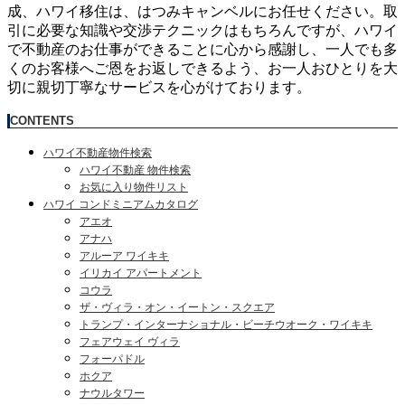
成、ハワイ移住は、はつみキャンベルにお任せください。取
引に必要な知識や交渉テクニックはもちろんですが、ハワイ
で不動産のお仕事ができることに心から感謝し、一人でも多
くのお客様へご恩をお返しできるよう、お一人おひとりを大
切に親切丁寧なサービスを心がけております。
CONTENTS
ハワイ不動産物件検索
ハワイ不動産 物件検索
お気に入り物件リスト
ハワイ コンドミニアムカタログ
アエオ
アナハ
アルーア ワイキキ
イリカイ アパートメント
コウラ
ザ・ヴィラ・オン・イートン・スクエア
トランプ・インターナショナル・ビーチウオーク・ワイキキ
フェアウェイ ヴィラ
フォーパドル
ホクア
ナウルタワー