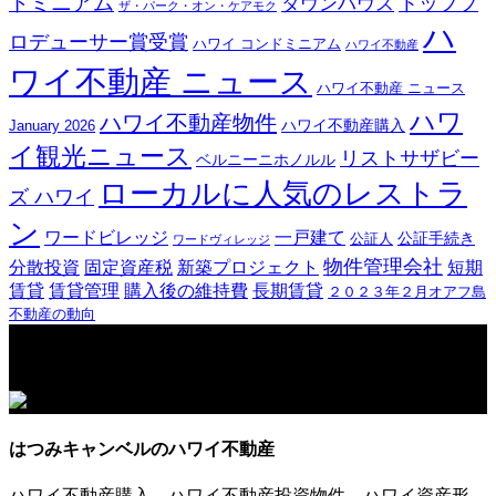
ドミニアム
トッププ
タウンハウス
ザ・パーク・オン・ケアモク
ハ
ロデューサー賞受賞
ハワイ コンドミニアム
ハワイ不動産
ワイ不動産 ニュース
ハワイ不動産 ニュース
ハワ
ハワイ不動産物件
ハワイ不動産購入
January 2026
イ観光ニュース
リストサザビー
ベルニーニホノルル
ローカルに人気のレストラ
ズ ハワイ
ン
ワードビレッジ
一戸建て
公証手続き
公証人
ワードヴィレッジ
物件管理会社
分散投資
固定資産税
新築プロジェクト
短期
賃貸
賃貸管理
購入後の維持費
長期賃貸
２０２３年２月オアフ島
不動産の動向
はつみキャンベルのハワイ不動産
ハワイ不動産購入、ハワイ不動産投資物件、ハワイ資産形