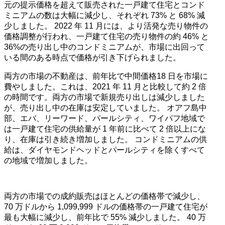
元の提示価格を超えて販売された一戸建て住宅とコンド
ミニアムの数は大幅に減少し、それぞれ
73%
と
68%
減
少しました。
2022
年
11
月には、より活発な売り物件の
価格調整が行われ、一戸建て住宅の売り物件の約
46%
と
36%
の売り出し中のコンドミニアムが、市場に出回って
いる間のある時点で価格が引き下げられました。
両方の市場の不動産は、前年比で中間価格
18
日を市場に
費やしました。これは、
2021
年
11
月と比較して約
2
倍
の時間です。両方の市場で新規売り出しは減少しました
が、売り出し中の在庫は安定していました。 オアフ島中
部、エバ、リーワード、パールシティ、ワイパフ地域で
は一戸建て住宅の供給量が
1
年前に比べて
2
倍以上にな
り、在庫は引き続き増加しました。 コンドミニアムの供
給は、ダイヤモンドヘッドとパールシティを除くすべて
の地域で増加しました。
両方の市場での成約販売はほとんどの価格帯で減少し、
70
万ドルから
1,099,999
ドルの価格帯の一戸建て住宅が
最も大幅に減少し、前年比で
55%
減少しました。
40
万