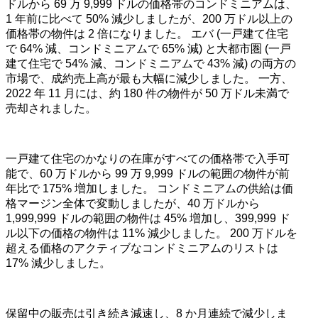
ドルから
69
万
9,999
ドルの価格帯のコンドミニアムは、
1
年前に比べて
50%
減少しましたが、
200
万ドル以上の
価格帯の物件は
2
倍になりました。 エバ
(
一戸建て住宅
で
64%
減、コンドミニアムで
65%
減
)
と大都市圏
(
一戸
建て住宅で
54%
減、コンドミニアムで
43%
減
)
の両方の
市場で、成約売上高が最も大幅に減少しました。 一方、
2022
年
11
月には、約
180
件の物件が
50
万ドル未満で
売却されました。
一戸建て住宅のかなりの在庫がすべての価格帯で入手可
能で、
60
万ドルから
99
万
9,999
ドルの範囲の物件が前
年比で
175%
増加しました。 コンドミニアムの供給は価
格マージン全体で変動しましたが、
40
万ドルから
1,999,999
ドルの範囲の物件は
45%
増加し、
399,999
ド
ル以下の価格の物件は
11%
減少しました。
200
万ドルを
超える価格のアクティブなコンドミニアムのリストは
17%
減少しました。
保留中の販売は引き続き減速し、
8
か月連続で減少しま