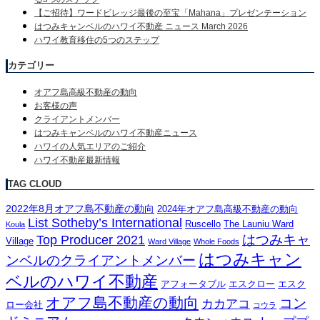
【ご招待】ワードビレッジ最後の至宝「Mahana」プレゼンテーション
はつみキャンベルのハワイ不動産 ニュース March 2026
ハワイ教育移住の5つのステップ
カテゴリー
オアフ島高級不動産の動向
お客様の声
クライアントメンバー
はつみキャンベルのハワイ不動産ニュース
ハワイの人気エリアのご紹介
ハワイ不動産最新情報
TAG CLOUD
2022年8月オアフ島不動産の動向
2024年オアフ島高級不動産の動向
List Sotheby’s International
Ruscello
The Launiu Ward
Koula
はつみキャ
Top Producer 2021
Village
Ward Village
Whole Foods
はつみキャン
ンベルのクライアントメンバー
ベルのハワイ不動産
アフォータブル
エスクロー
エスク
オアフ島不動産の動向
コン
カカアコ
ロー会社
コウラ