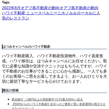
Tags:
2022年8月オアフ島不動産の動向
オアフ島不動産の動向
ハワイ不動産 ニュース
ベルニーニホノルル
ローカルに人
気のレストラン
はつみキャンベルのハワイ不動産
ハワイ不動産購入、ハワイ不動産投資物件、ハワイ資産形
成、ハワイ移住は、はつみキャンベルにお任せください。取
引に必要な知識や交渉テクニックはもちろんですが、ハワイ
で不動産のお仕事ができることに心から感謝し、一人でも多
くのお客様へご恩をお返しできるよう、お一人おひとりを大
切に親切丁寧なサービスを心がけております。
最近の投稿
西京銀行：1億円以上の高額案件でLTV最大60%へ拡大
【50代からのハワイ不動産】自分へのご褒美と賢い資産運用を両立させ
る3つのステップ