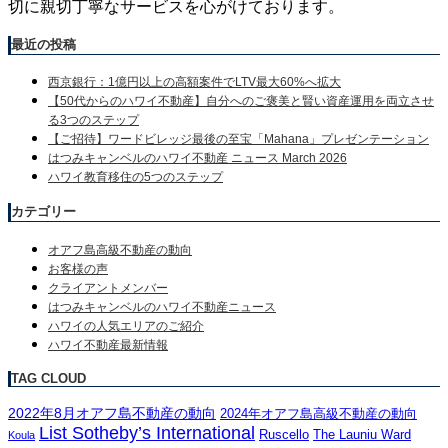
切に親切丁寧なサービスを心がけております。
最近の投稿
西京銀行：1億円以上の高額案件でLTV最大60%へ拡大
【50代からのハワイ不動産】自分へのご褒美と賢い資産運用を両立させ
る3つのステップ
【ご招待】ワードビレッジ最後の至宝「Mahana」プレゼンテーション
はつみキャンベルのハワイ不動産 ニュース March 2026
ハワイ教育移住の5つのステップ
カテゴリー
オアフ島高級不動産の動向
お客様の声
クライアントメンバー
はつみキャンベルのハワイ不動産ニュース
ハワイの人気エリアのご紹介
ハワイ不動産最新情報
TAG CLOUD
2022年8月オアフ島不動産の動向
2024年オアフ島高級不動産の動向
List Sotheby’s International
Ruscello
The Launiu Ward
Koula