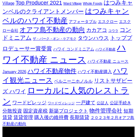
はつみキャ
Top Producer 2021
Village
Ward Village
Whole Foods
はつみキャン
ンベルのクライアントメンバー
ベルのハワイ不動産
アフォータブル
エスクロー
エスク
オアフ島不動産の動向
コン
カカアコ
ロー会社
コウラ
ドミニアム
トッププ
タウンハウス
ザ・パーク・オン・ケアモク
ハ
ロデューサー賞受賞
ハワイ コンドミニアム
ハワイ不動産
ワイ不動産 ニュース
ハワイ不動産 ニュース
ハワ
ハワイ不動産物件
ハワイ不動産購入
January 2026
イ観光ニュース
リストサザビー
ベルニーニホノルル
ローカルに人気のレストラ
ズ ハワイ
ン
ワードビレッジ
一戸建て
公証手続き
公証人
ワードヴィレッジ
物件管理会社
分散投資
固定資産税
新築プロジェクト
短期
賃貸
賃貸管理
購入後の維持費
長期賃貸
２０２３年２月オアフ島
不動産の動向