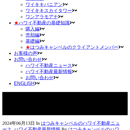
ワイキキバニアン
ワイキキスカイタワー
ワンアラモアナ
★
ハワイ不動産の基礎知識
購入編
売却編
基礎編
★
はつみキャンベルのクライアントメンバー
お客様の声
お問い合わせ
ハワイ不動産ニュース
ハワイ不動産最新情報
お問い合わせ
ENGLISH
ハワイ不動産投資：節税と最新投資テクニック
2024年06月13日
In
はつみキャンベルのハワイ不動産ニュ
ース
,
ハワイ不動産最新情報
By
はつみキャンベルのハワ