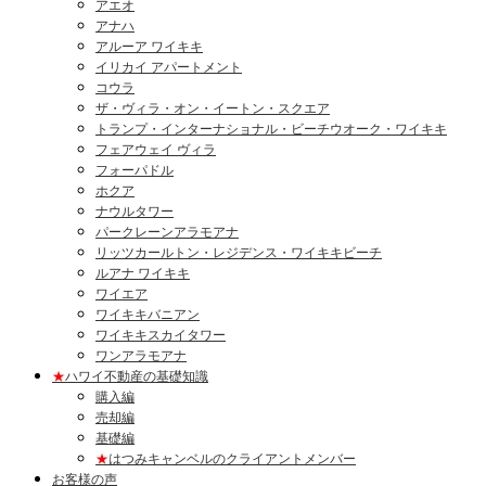
アエオ
アナハ
アルーア ワイキキ
イリカイ アパートメント
コウラ
ザ・ヴィラ・オン・イートン・スクエア
トランプ・インターナショナル・ビーチウオーク・ワイキキ
フェアウェイ ヴィラ
フォーパドル
ホクア
ナウルタワー
パークレーンアラモアナ
リッツカールトン・レジデンス・ワイキキビーチ
ルアナ ワイキキ
ワイエア
ワイキキバニアン
ワイキキスカイタワー
ワンアラモアナ
★
ハワイ不動産の基礎知識
購入編
売却編
基礎編
★
はつみキャンベルのクライアントメンバー
お客様の声