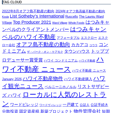
TAG CLOUD
2022年8月オアフ島不動産の動向
2024年オアフ島高級不動産の動向
List Sotheby’s International
Ruscello
The Launiu Ward
Koula
はつみキャ
Top Producer 2021
Village
Ward Village
Whole Foods
はつみキャン
ンベルのクライアントメンバー
ベルのハワイ不動産
アフォータブル
エスクロー
エスク
オアフ島不動産の動向
コン
カカアコ
ロー会社
コウラ
ドミニアム
トッププ
タウンハウス
ザ・パーク・オン・ケアモク
ハ
ロデューサー賞受賞
ハワイ コンドミニアム
ハワイ不動産
ワイ不動産 ニュース
ハワイ不動産 ニュース
ハワ
ハワイ不動産物件
ハワイ不動産購入
January 2026
イ観光ニュース
リストサザビー
ベルニーニホノルル
ローカルに人気のレストラ
ズ ハワイ
ン
ワードビレッジ
一戸建て
公証手続き
公証人
ワードヴィレッジ
物件管理会社
分散投資
固定資産税
新築プロジェクト
短期