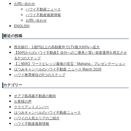
お問い合わせ
ハワイ不動産ニュース
ハワイ不動産最新情報
お問い合わせ
ENGLISH
最近の投稿
西京銀行：1億円以上の高額案件でLTV最大60%へ拡大
【50代からのハワイ不動産】自分へのご褒美と賢い資産運用を両立させ
る3つのステップ
【ご招待】ワードビレッジ最後の至宝「Mahana」プレゼンテーション
はつみキャンベルのハワイ不動産 ニュース March 2026
ハワイ教育移住の5つのステップ
カテゴリー
オアフ島高級不動産の動向
お客様の声
クライアントメンバー
はつみキャンベルのハワイ不動産ニュース
ハワイの人気エリアのご紹介
ハワイ不動産最新情報