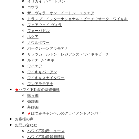
イリカイ アパートメント
コウラ
ザ・ヴィラ・オン・イートン・スクエア
トランプ・インターナショナル・ビーチウオーク・ワイキキ
フェアウェイ ヴィラ
フォーパドル
ホクア
ナウルタワー
パークレーンアラモアナ
リッツカールトン・レジデンス・ワイキキビーチ
ルアナ ワイキキ
ワイエア
ワイキキバニアン
ワイキキスカイタワー
ワンアラモアナ
★
ハワイ不動産の基礎知識
購入編
売却編
基礎編
★
はつみキャンベルのクライアントメンバー
お客様の声
お問い合わせ
ハワイ不動産ニュース
ハワイ不動産最新情報