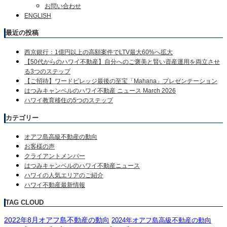
お問い合わせ
ENGLISH
最近の投稿
西京銀行：1億円以上の高額案件でLTV最大60%へ拡大
【50代からのハワイ不動産】自分へのご褒美と賢い資産運用を両立させ
る3つのステップ
【ご招待】ワードビレッジ最後の至宝「Mahana」プレゼンテーション
はつみキャンベルのハワイ不動産 ニュース March 2026
ハワイ教育移住の5つのステップ
カテゴリー
オアフ島高級不動産の動向
お客様の声
クライアントメンバー
はつみキャンベルのハワイ不動産ニュース
ハワイの人気エリアのご紹介
ハワイ不動産最新情報
TAG CLOUD
2022年8月オアフ島不動産の動向
2024年オアフ島高級不動産の動向