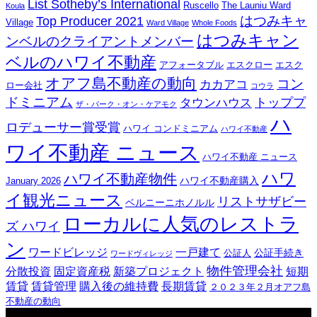
List Sotheby’s International
Ruscello
The Launiu Ward
Koula
はつみキャ
Top Producer 2021
Village
Ward Village
Whole Foods
はつみキャン
ンベルのクライアントメンバー
ベルのハワイ不動産
アフォータブル
エスクロー
エスク
オアフ島不動産の動向
コン
カカアコ
ロー会社
コウラ
ドミニアム
トッププ
タウンハウス
ザ・パーク・オン・ケアモク
ハ
ロデューサー賞受賞
ハワイ コンドミニアム
ハワイ不動産
ワイ不動産 ニュース
ハワイ不動産 ニュース
ハワ
ハワイ不動産物件
ハワイ不動産購入
January 2026
イ観光ニュース
リストサザビー
ベルニーニホノルル
ローカルに人気のレストラ
ズ ハワイ
ン
ワードビレッジ
一戸建て
公証手続き
公証人
ワードヴィレッジ
物件管理会社
分散投資
固定資産税
新築プロジェクト
短期
賃貸
賃貸管理
購入後の維持費
長期賃貸
２０２３年２月オアフ島
不動産の動向