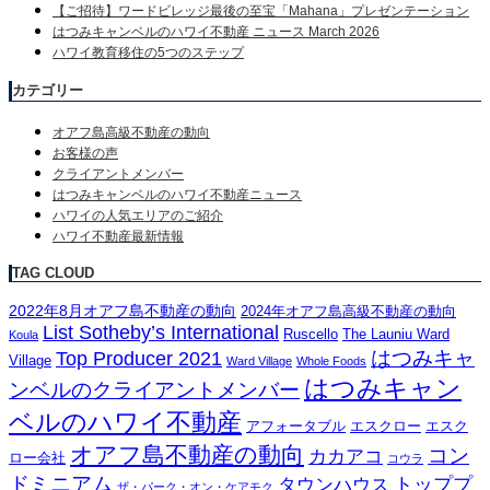
【ご招待】ワードビレッジ最後の至宝「Mahana」プレゼンテーション
はつみキャンベルのハワイ不動産 ニュース March 2026
ハワイ教育移住の5つのステップ
カテゴリー
オアフ島高級不動産の動向
お客様の声
クライアントメンバー
はつみキャンベルのハワイ不動産ニュース
ハワイの人気エリアのご紹介
ハワイ不動産最新情報
TAG CLOUD
2022年8月オアフ島不動産の動向
2024年オアフ島高級不動産の動向
List Sotheby’s International
Ruscello
The Launiu Ward
Koula
はつみキャ
Top Producer 2021
Village
Ward Village
Whole Foods
はつみキャン
ンベルのクライアントメンバー
ベルのハワイ不動産
アフォータブル
エスクロー
エスク
オアフ島不動産の動向
コン
カカアコ
ロー会社
コウラ
ドミニアム
トッププ
タウンハウス
ザ・パーク・オン・ケアモク