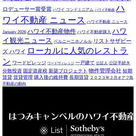
ハ
ロデューサー賞受賞
ハワイ コンドミニアム
ハワイ不動産
ワイ不動産 ニュース
ハワイ不動産 ニュース
ハワ
ハワイ不動産物件
ハワイ不動産購入
January 2026
イ観光ニュース
リストサザビー
ベルニーニホノルル
ローカルに人気のレストラ
ズ ハワイ
ン
ワードビレッジ
一戸建て
公証手続き
公証人
ワードヴィレッジ
物件管理会社
分散投資
固定資産税
新築プロジェクト
短期
賃貸
賃貸管理
購入後の維持費
長期賃貸
２０２３年２月オアフ島
不動産の動向