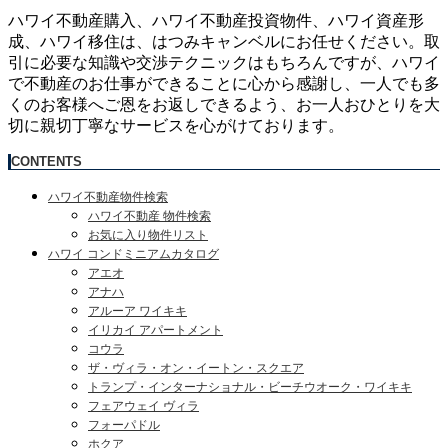
ハワイ不動産購入、ハワイ不動産投資物件、ハワイ資産形
成、ハワイ移住は、はつみキャンベルにお任せください。取
引に必要な知識や交渉テクニックはもちろんですが、ハワイ
で不動産のお仕事ができることに心から感謝し、一人でも多
くのお客様へご恩をお返しできるよう、お一人おひとりを大
切に親切丁寧なサービスを心がけております。
CONTENTS
ハワイ不動産物件検索
ハワイ不動産 物件検索
お気に入り物件リスト
ハワイ コンドミニアムカタログ
アエオ
アナハ
アルーア ワイキキ
イリカイ アパートメント
コウラ
ザ・ヴィラ・オン・イートン・スクエア
トランプ・インターナショナル・ビーチウオーク・ワイキキ
フェアウェイ ヴィラ
フォーパドル
ホクア