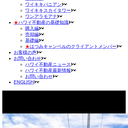
ワイキキバニアン
ワイキキスカイタワー
ワンアラモアナ
★
ハワイ不動産の基礎知識
購入編
売却編
基礎編
★
はつみキャンベルのクライアントメンバー
お客様の声
お問い合わせ
ハワイ不動産ニュース
ハワイ不動産最新情報
お問い合わせ
ENGLISH
ソニーオープン Tag