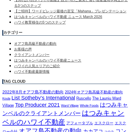
る3つのステップ
【ご招待】ワードビレッジ最後の至宝「Mahana」プレゼンテーション
はつみキャンベルのハワイ不動産 ニュース March 2026
ハワイ教育移住の5つのステップ
カテゴリー
オアフ島高級不動産の動向
お客様の声
クライアントメンバー
はつみキャンベルのハワイ不動産ニュース
ハワイの人気エリアのご紹介
ハワイ不動産最新情報
TAG CLOUD
2022年8月オアフ島不動産の動向
2024年オアフ島高級不動産の動向
List Sotheby’s International
Ruscello
The Launiu Ward
Koula
はつみキャ
Top Producer 2021
Village
Ward Village
Whole Foods
はつみキャン
ンベルのクライアントメンバー
ベルのハワイ不動産
アフォータブル
エスクロー
エスク
オアフ島不動産の動向
コン
カカアコ
ロー会社
コウラ