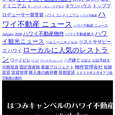
ドミニアム
トッププ
タウンハウス
ザ・パーク・オン・ケアモク
ハ
ロデューサー賞受賞
ハワイ コンドミニアム
ハワイ不動産
ワイ不動産 ニュース
ハワイ不動産 ニュース
ハワ
ハワイ不動産物件
ハワイ不動産購入
January 2026
イ観光ニュース
リストサザビー
ベルニーニホノルル
ローカルに人気のレストラ
ズ ハワイ
ン
ワードビレッジ
一戸建て
公証手続き
公証人
ワードヴィレッジ
物件管理会社
分散投資
固定資産税
新築プロジェクト
短期
賃貸
賃貸管理
購入後の維持費
長期賃貸
２０２３年２月オアフ島
不動産の動向