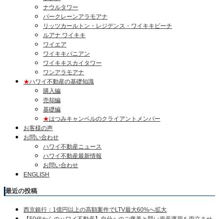
ナウルタワー
パークレーンアラモアナ
リッツカールトン・レジデンス・ワイキキビーチ
ルアナ ワイキキ
ワイエア
ワイキキバニアン
ワイキキスカイタワー
ワンアラモアナ
★
ハワイ不動産の基礎知識
購入編
売却編
基礎編
★
はつみキャンベルのクライアントメンバー
お客様の声
お問い合わせ
ハワイ不動産ニュース
ハワイ不動産最新情報
お問い合わせ
ENGLISH
最近の投稿
西京銀行：1億円以上の高額案件でLTV最大60%へ拡大
【50代からのハワイ不動産】自分へのご褒美と賢い資産運用を両立させ